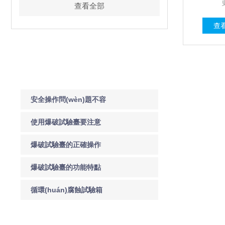
查看全部
查
相關(guān)文章
/ Related articles
安全操作問(wèn)題不容
忽視，爆破試驗臺這些
使用爆破試驗臺要注意
細節很重要！
哪些事項呢？
爆破試驗臺的正確操作
技巧
爆破試驗臺的功能特點
(diǎn)
循環(huán)腐蝕試驗箱
的試驗特點(diǎn)