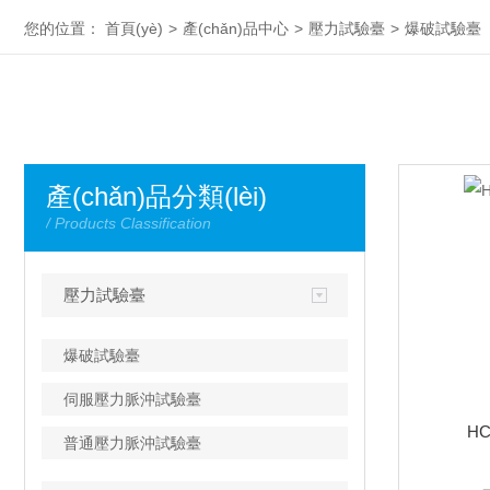
您的位置：
首頁(yè)
>
產(chǎn)品中心
>
壓力試驗臺
>
爆破試驗臺
產(chǎn)品分類(lèi)
/ Products Classification
壓力試驗臺
爆破試驗臺
伺服壓力脈沖試驗臺
H
普通壓力脈沖試驗臺