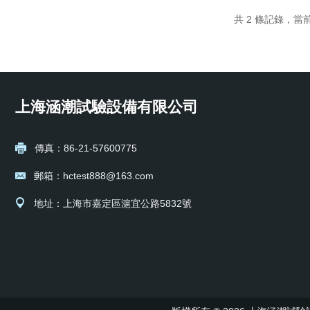
共 2 條記錄
上海涵潮試驗設備有限公司
傳真：86-21-57600775
郵箱：hctest888@163.com
地址：上海市嘉定區滬宜公路5832號