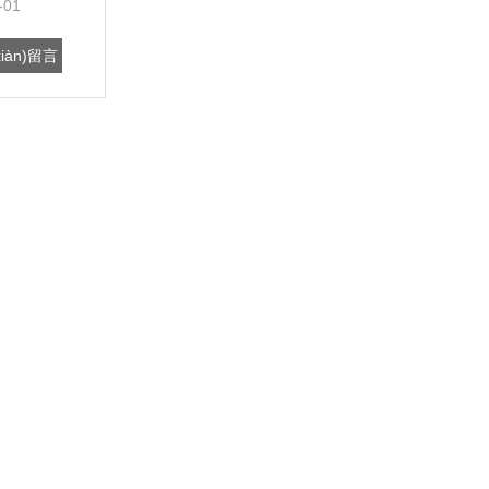
-01
iàn)留言