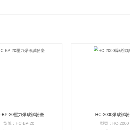
C-BP-20壓力爆破試驗臺
HC-2000爆破試
型號：
HC-BP-20
型號：
HC-2000