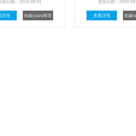
更新日期：
2024-08-01
更新日期：
2024-08
看詳情
在線(xiàn)留言
查看詳情
在線(x