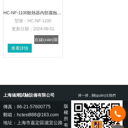
HC-NF-1100散熱器內部腐蝕試驗臺
型號：
HC-NF-1100
更新日期：
2024-08-01
在線(xiàn)留
查看詳情
言
上海涵潮試驗設備有限公司
掃一掃，關(guān)注我們
版
傳真：86-21-57600775
權
郵箱：hctest888@163.com
所
地址：上海市嘉定區滬宜公路
有