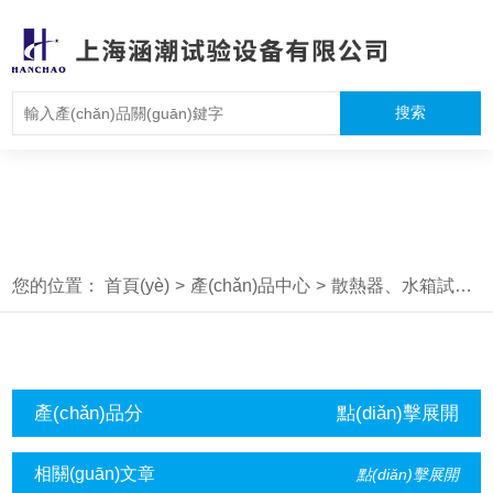
您的位置：
首頁(yè)
>
產(chǎn)品中心
>
散熱器、水箱試驗設備
產(chǎn)品分
點(diǎn)擊展開
類(lèi)
(kāi)+
相關(guān)文章
點(diǎn)擊展開