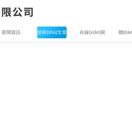
新聞資訊
技術(shù)文章
在線(xiàn)留
聯(li
言