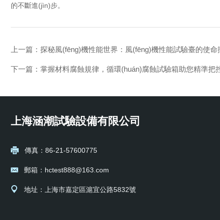
的不斷進(jìn)步。
上一篇：
探秘風(fēng)機性能世界：風(fēng)機性能試驗臺的使
下一篇：
掌握材料腐蝕規律，循環(huán)腐蝕試驗箱助您精準把控質
上海涵潮試驗設備有限公司
傳真：86-21-57600775
郵箱：hctest888@163.com
地址：上海市嘉定區滬宜公路5832號