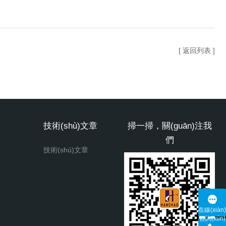
[ 返回列表 ]
技術(shù)文章
掃一掃，關(guān)注我
們
技術(shù)文章
在線(xiàn)
咨詢(xún)