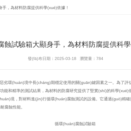
，為材料防腐提供科學(xué)依據！
)腐蝕試驗箱大顯身手，為材料防腐提供科學(x
發(fā)布日期：2025-03-18 瀏覽量：784
(huán)境中長(cháng)期穩定使用的關(guān)鍵因素之一。為了評估
功能和精準的測試結果，為材料的防腐研究提供了堅實(shí)的科學(xué)依據
，對材料進(jìn)行循環(huán)腐蝕測試的設備。它通過(guò)精確控制
的耐腐蝕性能。