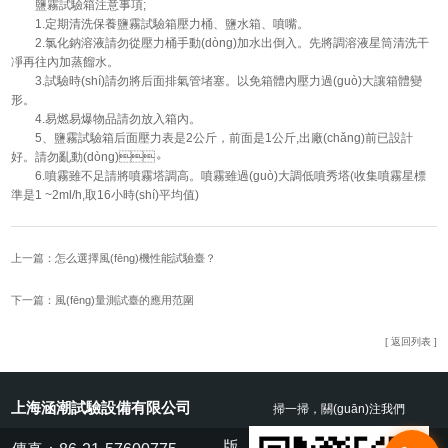
鹽霧試驗箱注意事項;
1.定期清洗保養鹽霧試驗箱壓力桶、鹽水箱、噴嘴。
2.氯化鈉溶液請勿從壓力桶手動(dòng)加水出倒入。先將調溶液星筒清洗干
凈再往內加蒸餾水。
3.試驗時(shí)請勿將后面排氣管堵塞。以免箱體內壓力過(guò)大讓箱體變
形。
4.易燃易爆物品請勿放入箱內。
5、鹽霧試驗箱后面壓力表是2公斤，前面是1公斤,出廠(chǎng)前已設計
好。請勿亂動(dòng)。
6.噴霧雖不足請將噴霧塔調高。噴霧雖過(guò)大調低噴秀塔(收集噴霧星標
準是1 ~2ml/h,取16小時(shí)平均值)
上一篇：
怎么選擇風(fēng)機性能試驗臺？
下一篇：
風(fēng)量測試臺的應用范圍
[ 返回列表 ]
上海涵潮試驗設備有限公司
掃一掃，關(guān)注我們
版