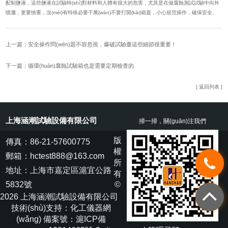
配制鹽液，這些鹽液在試驗時(shí)對材料和人體有很大的危害，尤其是在做腐蝕測試試驗中向外
噴灑，更要慎重，沒(méi)有特殊必要千萬(wàn)不要打開(kāi)箱蓋，小心規范操作，確保安全。
上一篇：
安全操作問(wèn)題不容忽視，爆破試驗臺這些細節很重要！
下一篇：
循環(huán)腐蝕試驗箱也是需要定期檢查的
[ 返回列表 ]
上海涵潮試驗設備有限公司
掃一掃，關(guān)注我們
版
傳真：86-21-57600775
權
郵箱：hctest888@163.com
所
地址：上海市嘉定區滬宜公路
有
5832號
©
2026 上海涵潮試驗設備有限公司
技術(shù)支持：
化工儀器網
(wǎng)
備案號：滬ICP備