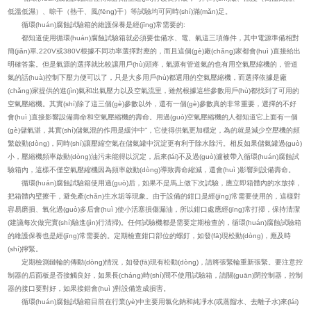
低溫低濕）、晾干（熱干、風(fēng)干）等試驗均可同時(shí)滿(mǎn)足。
循環(huán)腐蝕試驗箱的維護保養是經(jīng)常需要的:
都知道使用循環(huán)腐蝕試驗箱就必須要隹備水、電、氣這三項條件，其中電源準備相對
簡(jiǎn)單,220V或380V根據不同功率選擇對應的，而且這個(gè)廠(chǎng)家都會(huì )直接給出
明確答案。但是氣源的選擇就比較讓用戶(hù)頭疼，氣源有管道氣的也有用空氣壓縮機的，管道
氣的話(huà)控制下壓力便可以了，只是大多用戶(hù)都選用的空氣壓縮機，而選擇依據是廠
(chǎng)家提供的進(jìn)氣和出氣壓力以及空氣流里，雖然根據這些參數用戶(hù)都找到了可用的
空氣壓縮機。其實(shí)除了這三個(gè)參數以外，還有一個(gè)參數真的非常重要，選擇的不好
會(huì )直接影響設備壽命和空氣壓縮機的壽命。用過(guò)空氣壓縮機的人都知道它上面有一個
(gè)儲氣湛，其實(shí)儲氣混的作用是緩沖中”，它使得供氣更加穩定，為的就是減少空壓機的頻
繁啟動(dòng)，同時(shí)讓壓縮空氣在儲氣罐中沉淀更有利于除水除污。相反如果儲氣罐過(guò)
小，壓縮機頻率啟動(dòng)油污未能得以沉定，后來(lái)不及過(guò)濾被帶入循環(huán)腐蝕試
驗箱內，這樣不僅空氣壓縮機因為頻率啟動(dòng)導致壽命縮減，還會(huì )影響到設備壽命。
循環(huán)腐蝕試驗箱使用過(guò)后，如果不是馬上做下次試驗，應立即箱體內的水放掉，
把箱體內壁擦干，避免產(chǎn)生水垢等現象。由于設備的鉗口是經(jīng)常需要使用的，這樣對
容易磨損、氧化過(guò)多后會(huì )使小活塞損傷漏油，所以鉗口處應經(jīng)常打掃，保持清潔
(建議每次做完實(shí)驗進(jìn)行清掃)。任何試驗機都是需要定期檢查的，循環(huán)腐蝕試驗箱
的維護保養也是經(jīng)常需要的。定期檢查鉗口部位的螺釘，如發(fā)現松動(dòng)，應及時
(shí)擰緊。
定期檢測鏈輪的傳動(dòng)情況，如發(fā)現有松動(dòng)，請將張緊輪重新張緊。要注意控
制器的后面板是否接觸良好，如果長(cháng)時(shí)間不使用試驗箱，請關(guān)閉控制器，控制
器的接口要對好，如果接錯會(huì )對設備造成損害。
循環(huán)腐蝕試驗箱目前在行業(yè)中主要用氯化鈉和純凈水(或蒸餾水、去離子水)來(lái)