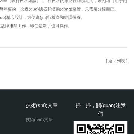
e Service（執行日常維護）”。 在日常的預防性維護期間，鼓泡塔（用于飽
換一次過(guò)濾器和蠕動(dòng)泵管，只需幾分鐘而已。
心設計，方便進(jìn)行檢查和維護保養。
數故障排除工作，即使是新手也可操作。
[ 返回列表 ]
技術(shù)文章
掃一掃，關(guān)注我
們
技術(shù)文章