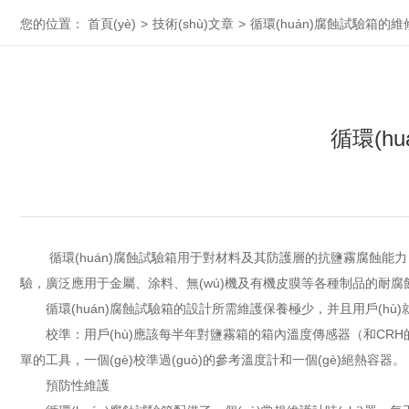
您的位置：
首頁(yè)
>
技術(shù)文章
>
循環(huán)腐蝕試驗箱的維
循環(h
循環(huán)腐蝕試驗箱用于對材料及其防護層的抗鹽霧腐蝕能力，同時(
驗，廣泛應用于金屬、涂料、無(wú)機及有機皮膜等各種制品的耐腐蝕性
循環(huán)腐蝕試驗箱的設計所需維護保養極少，并且用戶(hù)就可
校準：用戶(hù)應該每半年對鹽霧箱的箱內溫度傳感器（和CRH的相對濕度傳
單的工具，一個(gè)校準過(guò)的參考溫度計和一個(gè)絕熱容器。
預防性維護