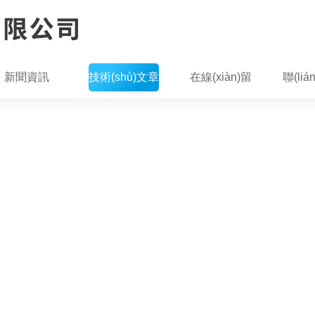
新聞資訊
技術(shù)文章
在線(xiàn)留
聯(li
言