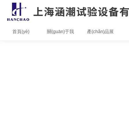
首頁(yè)
關(guān)于我
產(chǎn)品展
們
示