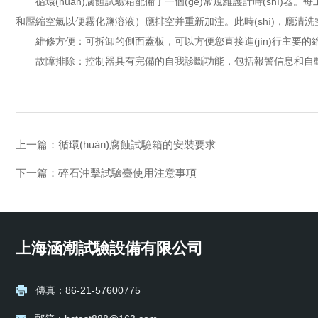
循環(huán)腐蝕試驗箱配備了一個(gè)常規維護計時(shí)器。每工作10
和壓縮空氣以便霧化鹽溶液）應排空并重新加注。此時(shí)，應清洗空氣過
維修方便：可拆卸的側面蓋板，可以方便您直接進(jìn)行主要的維護或維
故障排除：控制器具有完備的自我診斷功能，包括報警信息和自動(dòng)安全
上一篇：
循環(huán)腐蝕試驗箱的安裝要求
下一篇：
碎石沖擊試驗臺使用注意事項
上海涵潮試驗設備有限公司
傳真：86-21-57600775